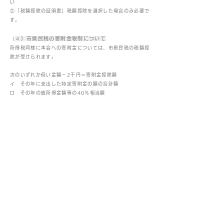
い
②「税額控除の証明書」税額控除を選択した場合のみ必要で
す。
４）市県民税の寄附金税制について
（
所得税同様に本会への寄附金については、市県民税の税額控
除が受けられます。
次のいずれか低い金額－2千円＝寄附金控除額
イ その年に支出した特定寄附金の額の合計額
ロ その年の総所得金額等の40％相当額
●詳しくは、最寄りの税務所にお問い合わせください。
税額控除の証明書はこちら
ダウンロード