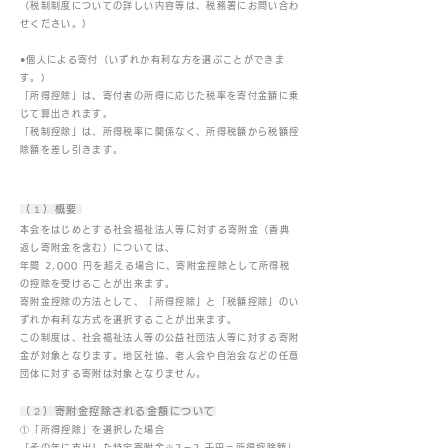
（税制制度についての詳しい内容等は、税務署にお問い合わ
せください。）
●個人による寄付（いずれか有利な方を選ぶことができま
す。）
「所得控除」は、寄付者の所得に応じた税率を寄付金額に乗
じて算出されます。
「税制控除」は、所得税率に関係なく、所得税額から税額控
除額を差し引きます。
（１）概要
に
本会をはじめとする社会福祉法人等
対する寄附金（香典
返し寄附金を含む）については、
年間 2,000 円を超える場合に、寄附金控除として所得税
の控除を受けることが出来ます。
寄附金控除の方法として、「所得控除」と「税額控除」のい
ずれか有利な方式を選択することが出来ます。
この制度は、社会福祉法人等の公益社団法人等に対する寄附
金が対象となります。地区社協、老人会や自治会などの任意
団体に対する寄附は対象となりません。
（２）寄附金控除される金額について
①「所得控除」を選択した場合
「その年に支出した特定寄附金※2－2 千円＝所得控除額」