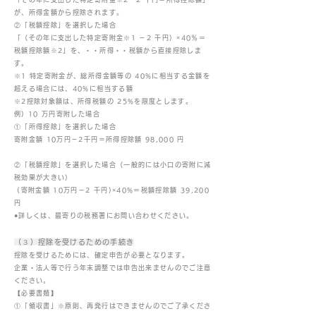
が、所得金額から控除されます。
②「税額控除」を選択した場合
「（その年に支出した特定寄附金※1 －2 千円）×40％＝
税額控除額※2」を、・・所得・・税額から直接控除しま
す。
※1 特定寄附金が、総所得金額等の 40%に相当する金額を
超える場合には、40%に相当する額
※2控除対象額は、所得税額の 25%を限度とします。
例) 10 万円寄附した場合
①「所得控除」を選択した場合
寄附金額 10万円－2千円＝所得控除額 98,000 円
②「税額控除」を選択した場合（一般的には小口の寄附に減
税効果が大きい）
(寄附金額 10万円－2 千円)×40%＝税額控除額 39,200
円
●詳しくは、最寄りの税務署にお問い合わせください。
（３）控除を受けるための手続き
控除を受けるためには、確定申告が必要となります。
企業・法人等で行う年末調整では申告出来ませんのでご注意
ください。
【必要書類】
①「領収書」※原則、再発行はできませんのでご了承くださ